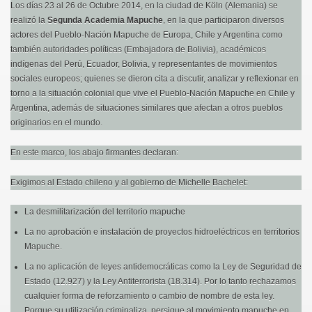
Los días 23 al 26 de Octubre 2014, en la ciudad de Köln (Alemania) se
realizó la
Segunda Academia Mapuche
, en la que participaron diversos
actores del Pueblo-Nación Mapuche de Europa, Chile y Argentina como
también autoridades políticas (Embajadora de Bolivia), académicos
orma educacional es racista'
indígenas del Perú, Ecuador, Bolivia, y representantes de movimientos
sociales europeos; quienes se dieron cita a discutir, analizar y reflexionar en
iverso, la madre tierra, las plantas, las piedras, los animale
torno a la situación colonial que vive el Pueblo-Nación Mapuche en Chile y
Argentina, además de situaciones similares que afectan a otros pueblos
antil: entre cambios estructurales, la marginación de las 
originarios en el mundo.
 Lingüística Mapuzuguletuayiñ Wallmapu mew Federación M
En este marco, los abajo firmantes declaran:
Exigimos al Estado chileno y al gobierno de Michelle Bachelet:
La desmilitarización del territorio mapuche
La no aprobación e instalación de proyectos hidroeléctricos en territorios
Mapuche.
La no aplicación de leyes antidemocráticas como la Ley de Seguridad de
Estado (12.927) y la Ley Antiterrorista (18.314). Por lo tanto rechazamos
cualquier forma de reforzamiento o cambio de nombre de esta ley.
Porque su utilización criminaliza, persigue al movimiento mapuche en